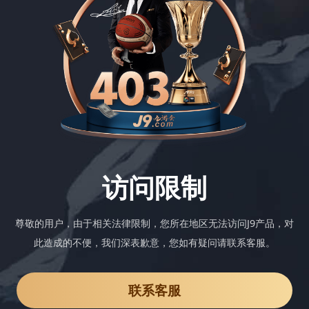
访问限制
尊敬的用户，由于相关法律限制，您所在地区无法访问J9产品，对
此造成的不便，我们深表歉意，您如有疑问请联系客服。
联系客服